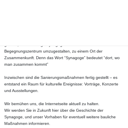
In Arnstein befindet sich eine alte Synagoge, in der bis in die 30er
Jahre des 20. Jahrhunderts die jüdische Gemeinde Arnsteins
zusammen kam. Danach verfiel das alte Gebäude, da es nicht
mehr genutzt wurde.
Der Förderkreis “Alte Synagoge Arnstein” e.V. hat sich zum Ziel
gesetzt, die ehemalige Synagoge zu restaurieren und zu einem
Begegnungszentrum umzugestalten, zu einem Ort der
Zusammenkunft. Denn das Wort “Synagoge” bedeutet “dort, wo
man zusammen kommt”
Inzwischen sind die Sanierungsmaßnahmen fertig gestellt – es
entstand ein Raum für kulturelle Ereignisse: Vorträge, Konzerte
und Ausstellungen.
Wir bemühen uns, die Internetseite aktuell zu halten.
Wir werden Sie in Zukunft hier über die Geschichte der
Synagoge, und unser Vorhaben für eventuell weitere bauliche
Maßnahmen informieren.