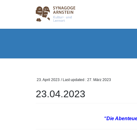
Skip
Skip
to
to
the
the
content
Navigation
23. April 2023
/ Last updated :
27. März 2023
23.04.2023
“Die Abenteu