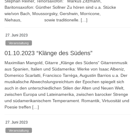
Stephan Reiner, Tenorsaxofon: Markus Zitzmann,
Baritonsaxofon: Günther Sollner Zu hören sind u.a. Stücke
wie/von Bach, Moussorgsky, Gershwin, Morricone,
Niehaus, sowie traditionelle. […]
27. Juni 2023
Veranstaltung
01.10.2023 “Klänge des Südens”
Maximilian Mangold, Gitarre „Klänge des Südens“ Gitarrenmusik
aus Spanien, Italien und Südamerika: Werke von Isaac Albeniz,
Domenico Scarlatti, Francisco Tarréga, Augustin Barrios u.a. Der
musikalische Abwechslungsreichtum der Epochen spiegelt sich
auch in den unterschiedlichen Stilen der Alten und Neuen Welt,
zwischen Europa und Lateinamerika, zwischen barocker Strenge
und südamerikanischem Temperament. Romantik, Virtuosität und
Poesie treffen […]
27. Juni 2023
Veranstaltung