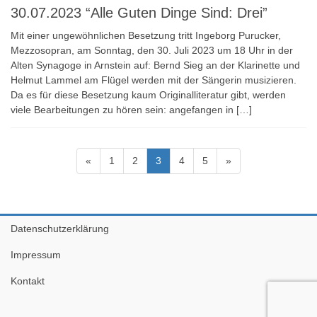
30.07.2023 “Alle Guten Dinge Sind: Drei”
Mit einer ungewöhnlichen Besetzung tritt Ingeborg Purucker,
Mezzosopran, am Sonntag, den 30. Juli 2023 um 18 Uhr in der
Alten Synagoge in Arnstein auf: Bernd Sieg an der Klarinette und
Helmut Lammel am Flügel werden mit der Sängerin musizieren.
Da es für diese Besetzung kaum Originalliteratur gibt, werden
viele Bearbeitungen zu hören sein: angefangen in […]
Seitennummerierung
Page
Page
Page
Page
Page
«
1
2
3
4
5
»
der
Beiträge
Datenschutzerklärung
Impressum
Kontakt