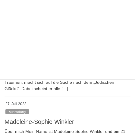
Querschnitt ihres Könnens präsentieren und dabei Variationen
[…]
23. März 2024
Veranstaltung
21.04.2024 Stummfilm “Jüdisches Glück”
Die sowjetische Stummfilm-Komödie aus dem Jahr 1925 von
Alexander Granowski beruht auf den „Menachem Mendel“-Briefen
des jiddischen Schriftstellers Scholem Alejchem. Der Film handelt
von Träumen, Hoffnungen und der Suche nach dem großen
Glück. Menachem Mendel, der kleine Mann mit den großen
Träumen, macht sich auf die Suche nach dem „Jüdischen
Glücks“. Dabei scheint er alle […]
27. Juli 2023
Ausstellung
Madeleine-Sophie Winkler
Über mich Mein Name ist Madeleine-Sophie Winkler und bin 21